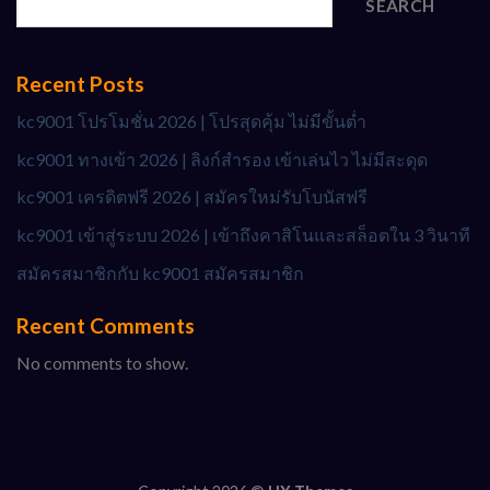
SEARCH
Recent Posts
kc9001 โปรโมชั่น 2026 | โปรสุดคุ้ม ไม่มีขั้นต่ำ
kc9001 ทางเข้า 2026 | ลิงก์สำรอง เข้าเล่นไว ไม่มีสะดุด
kc9001 เครดิตฟรี 2026 | สมัครใหม่รับโบนัสฟรี
kc9001 เข้าสู่ระบบ 2026 | เข้าถึงคาสิโนและสล็อตใน 3 วินาที
สมัครสมาชิกกับ kc9001 สมัครสมาชิก
Recent Comments
No comments to show.