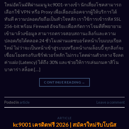
ใหม่อัตโนมัติผ่านเมนู kc9001-ทางเข้า นักเสี่ยงโชคสามารถ
เลือกใช้ VPN หรือ Proxy เพื่อเลี่ยงบล็อคจากผู้ให้บริการได้
ทันที ความปลอดภัยถือเป็นหัวใจหลัก เราใช้การเข้ารหัส SSL
256-bit พร้อม Firewall อัจฉริยะเพื่อสกัดการโจมตีที่พยายาม
เข้ามาล้วงข้อมูล สามารถตรวจสอบสถานะลิงก์และความ
ปลอดภัยได้ตลอด 24 ชั่วโมงผ่านแดชบอร์ดหน้าเว็บแบบเรียล
ไทม์ ไม่ว่าจะเป็นหน้าเข้าสู่ระบบหรือหน้าเกมล็อบบี้ ทุกลิงก์จะ
เชื่อมโยงตรงกับเซิร์ฟเวอร์หลัก ไม่กระโดดผ่านตัวกลาง จึงลด
ค่าแฝง (Latency) ได้ถึง 30% และช่วยให้การเล่นเกมคาสิโน
บาคาร่า สล็อต […]
CONTINUE READING
→
Posted in
article
Leave a comment
ARTICLE
kc9001 เครดิตฟรี 2026 | สมัครใหม่รับโบนัส