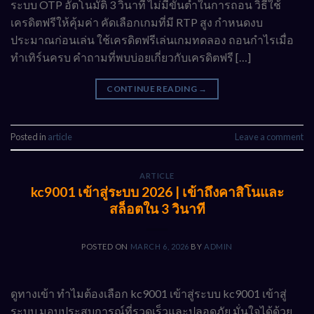
ระบบ OTP อัตโนมัติ 3 วินาที ไม่มีขั้นต่ำในการถอน วิธีใช้
เครดิตฟรีให้คุ้มค่า คัดเลือกเกมที่มี RTP สูง กำหนดงบ
ประมาณก่อนเล่น ใช้เครดิตฟรีเล่นเกมทดลอง ถอนกำไรเมื่อ
ทำเทิร์นครบ คำถามที่พบบ่อยเกี่ยวกับเครดิตฟรี […]
CONTINUE READING
→
Posted in
article
Leave a comment
ARTICLE
kc9001 เข้าสู่ระบบ 2026 | เข้าถึงคาสิโนและ
สล็อตใน 3 วินาที
POSTED ON
MARCH 6, 2026
BY
ADMIN
ดูทางเข้า ทำไมต้องเลือก kc9001 เข้าสู่ระบบ kc9001 เข้าสู่
ระบบ มอบประสบการณ์ที่รวดเร็วและปลอดภัย มั่นใจได้ด้วย