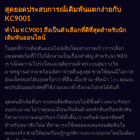
สุดยอดประสบการณ์เดิมพันแตกง่ายกับ
KC9001
ทำไม KC9001 ถึงเป็นตัวเลือกที่ดีที่สุดสำหรับนัก
เดิมพันออนไลน์
ในยุคที่การเดิมพันออนไลน์เติบโตอย่างรวดเร็ว การเลือก
แพลตฟอร์มที่ไว้ใจได้กลายเป็นเรื่องสำคัญ สำหรับ kc9001
เราเน้นความโปร่งใสและยุติธรรมด้วยระบบสุ่มรางวัล
มาตรฐานสากล พร้อมอัตราจ่ายคืนสูงสุด ช่วยให้คุณมีโอกาส
ลุ้นแจ็คพอตได้บ่อยครั้งกว่าที่อื่น เมื่อเข้ามาที่หน้า
โฮม
คุณจะ
พบกับอินเตอร์เฟซที่ใช้ง่ายและเข้าถึงเกมโปรดได้ทันที
จุดเด่นอีกข้อคือการแทงเดิมพันแบบไม่มีขั้นต่ำ เหมาะกับทุก
งบประมาณ ไม่ว่าคุณจะมีทุนเริ่มต้นด้วยหลักสิบหรือหลักพัน
ก็สามารถร่วมสนุกกับเราได้ทั้งสิ้น เราเสริมด้วยเครดิตฟรี
สำหรับสมาชิกใหม่ ที่สามารถใช้ทดลองเล่นก่อนตัดสินใจ
ลงทุนจริง ช่วยให้คุณเรียนรู้กฎกติกาและระบบเกมโดยไม่ต้อง