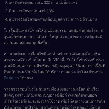
เครดิตฟรีทดลองเล่น 300 บาท ไม่ต้องแชร์
คืนยอดเสียรายสัปดาห์ 10%
ลุ้นรางวัลแจ็คพอตรายเดือนมูลค่ารวมกว่า 1 ล้านบาท
โปรโมชั่นเหล่านี้ช่วยให้คุณมีงบประมาณเพิ่มขึ้นและโอกาส
ลุ้นแจ็คพอตมากกว่าเดิม ทำให้ทุกช่วงเวลาของการเดิมพันมี
ความหมายและสนุกยิ่งขึ้น
หากคุณต้องการเงื่อนไขพิเศษสำหรับการเล่นแบบมืออาชีพ
สามารถสมัครเข้าเป็นสมาชิก VIP เพื่อรับสิทธิ์เข้าร่วมทัวร์นา
เมนต์พิเศษและคอมมิชชั่นรายเดือนสูงสุด 1.5% นอกจากนี้ยังมี
ทีมสนับสนุน VIP ที่พร้อมให้บริการตลอด 24 ชั่วโมง ผ่านทาง
ติดต่อเรา
โดยตรง
การตรวจสอบโปรโมชั่นและเงื่อนไขอย่างละเอียดเป็นเรื่อง
สำคัญ เพราะแต่ละแคมเปญอาจมีข้อกำหนดเกี่ยวกับยอด
เทิร์นโอเวอร์และระยะเวลาใช้งาน เพื่อให้คุณวางแผนการเดิม
พันได้ตรงตามเป้าหมาย คุณควรอ่านข้อกำหนดอย่างถี่ถ้วน