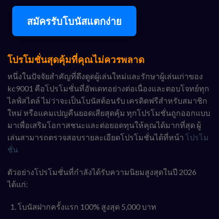
สมัครรับโบนัสแตกง่าย
โปรโมชั่นสุดคุ้มที่คุณไม่ควรพลาด
หนึ่งในปัจจัยสำคัญที่ดึงดูดผู้เล่นใหม่และรักษาผู้เล่นเก่าของ
kc9001 คือโปรโมชั่นที่อัพเดทอย่างต่อเนื่องและตอบโจทย์ทุก
ไลฟ์สไตล์ ไม่ว่าจะเป็นโบนัสต้อนรับ เครดิตฟรีสำหรับสมาชิก
ใหม่ หรือแคมเปญคืนยอดเสียสุดคุ้ม ทุกโปรโมชั่นถูกออกแบบ
มาเพื่อเสริมโอกาสชนะและต่อยอดทุนให้คุณได้มากที่สุด ผู้
เล่นสามารถตรวจสอบรายละเอียดโปรโมชั่นได้ที่หน้า
โปรโม
ชั่น
ตัวอย่างโปรโมชั่นที่กำลังได้รับความนิยมสูงสุดในปี 2026
ได้แก่:
โบนัสฝากครั้งแรก 100% สูงสุด 5,000 บาท