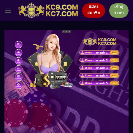
Skip
สมัคร
เข้าสู่
to
สมาชิก
ระบบ
content