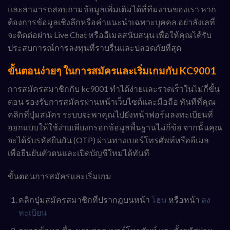
และสามารถสอบถามข้อมูลเพิ่มเติมได้ที่ทีมงานของเรา หาก
ต้องการข้อมูลเชิงลึกหรือคำแนะนำเฉพาะบุคคล อย่าลังเลที่
จะติดต่อผ่าน Live Chat หรืออีเมลสนับสนุน เพื่อให้คุณได้รับ
ประสบการณ์การลงทุนที่ราบรื่นและปลอดภัยที่สุด
ขั้นตอนง่ายๆ ในการสมัครและเริ่มเกมกับ KC9001
การสมัครสมาชิกกับ kc9001 ทำได้ง่ายและรวดเร็วในไม่กี่ขั้น
ตอน รองรับการสมัครผ่านหน้าเว็บไซต์และมือถือ ทันทีที่คุณ
คลิกที่ปุ่มสมัคร ระบบจะพาคุณไปยังหน้าฟอร์มลงทะเบียนที่
ออกแบบให้ใช้ง่ายเพียงกรอกข้อมูลพื้นฐานไม่กี่ข้อ จากนั้นคุณ
จะได้รับรหัสยืนยัน (OTP) ผ่านทางเบอร์โทรศัพท์หรืออีเมล
เพื่อยืนยันตัวตนและเปิดบัญชีใหม่ได้ทันที
ขั้นตอนการสมัครและเริ่มเกม
คลิกปุ่มสมัครสมาชิกที่ปรากฏบนหน้า
โฮม
หรือหน้า
ลง
ทะเบียน