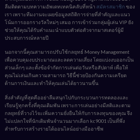
ลืมติดตามบทความอัพเดทเทคนิคลับที่หน้า
สมัครสมาชิก
ของ
เรา เพราะทีมงานจะเผยข้อมูลสถิติการจ่ายที่สำคัญและแนว
โน้มการออกรางวัลใหม่ๆ เสมอ การเข้าร่วมกลุ่มผู้เล่น VIP ยัง
ช่วยให้คุณได้รับคำแนะนำแบบตัวต่อตัวจากมาสเตอร์ผู้มี
ประสบการณ์หลายปี
นอกจากนี้คุณสามารถปรับใช้กลยุทธ์ Money Management
เพื่อควบคุมงบประมาณและลดความเสี่ยง โดยแบ่งงบออกเป็น
ส่วนเล็กๆ และตั้งข้อจำกัดการเล่นต่อวันหรือสัปดาห์ เพื่อให้
คุณไม่เล่นเกินความสามารถ วิธีนี้ช่วยป้องกันความเครียด
ด้านการเงินและทำให้คุณเล่นได้ยาวนานขึ้น
สิ่งสำคัญที่สุดคืออย่าลืมสนุกไปกับกระบวนการทดลองและ
เรียนรู้ทุกครั้งที่คุณเดิมพัน เพราะการเล่นอย่างมีสติและตาม
กลยุทธ์ที่วางไว้จะเพิ่มความยั่งยืนให้กับการลงทุนของคุณ จึง
ไม่แปลกใจที่นักเดิมพันจำนวนมากเลือก kc9001 เป็นที่พึ่ง
สำหรับการสร้างรายได้ออนไลน์อย่างมืออาชีพ